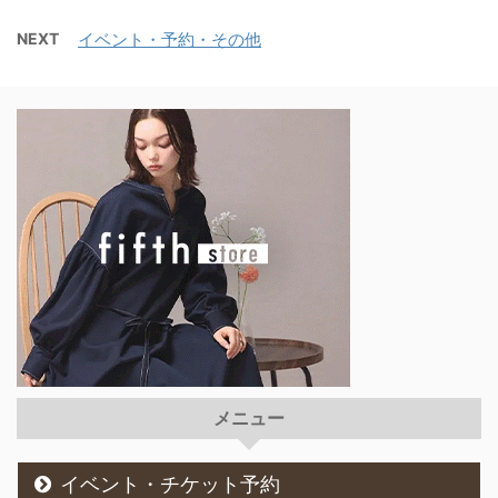
性は顔が命！とまでは言
2026年の福袋が登場し
NEXT
イベント・予約・その他
いませんが、朝起きて洗
ました。今年の福袋は、
顔前に鏡を見て憂鬱にな
ヘアケア7点、ボディケ
る事ってありませんか？
ア2点、そして数量限定
赤いポツポツや白いポツ
の非売品ノベルティ1点
ポツが増えてるような広
を含む全身ケアが叶う充
がってるような、そんな
実の10点セットです。
状態で朝から深いため息
ヘアケアアイテムは、シ
が出てしまうという方も
ャンプー（460mL）、ト
多いと思います。 10代
リートメント
の頃は周りにも沢山同じ
（460g）、ヘアマスク
ような子がいたのに、20
（200g）、ヘアミルク/
代になると皆すっかり綺
オイル（80mL）、ヘア
麗になって、ニキビもい
ミスト（200mL）、ヘア
つの間にか吹き出物なん
バーム（32g）と、デイ
メニュー
て呼ばれるようになって
リーケアに必要なアイテ
しまいますよね。 なかに
ムが一通り揃います。ボ
は、何をやっても毎月ニ
ディケアは、ボディーソ
イベント・チケット予約