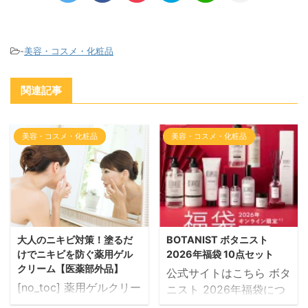
-
美容・コスメ・化粧品
関連記事
美容・コスメ・化粧品
美容・コスメ・化粧品
大人のニキビ対策！塗るだ
BOTANIST ボタニスト
けでニキビを防ぐ薬用ゲル
2026年福袋 10点セット
クリーム【医薬部外品】
公式サイトはこちら ボタ
[no_toc] 薬用ゲルクリー
ニスト 2026年福袋につ
ムで大人ニキビを防ぐ 女
いて BOTANISTから