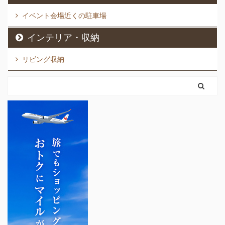
キビができてしまい、何
ープ（490mL）とボディ
が原因か突き止めたたく
...
イベント会場近くの駐車場
てもい ...
インテリア・収納
リビング収納